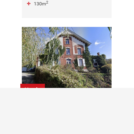
2
130m
Vendu
Maison de Maitre
Vedrin (5020)
6 chambres